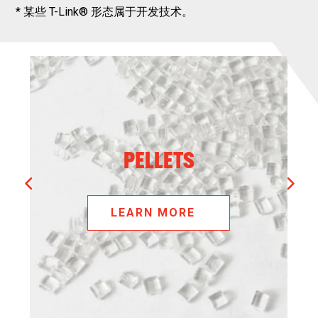
* 某些 T-Link® 形态属于开发技术。
PELLETS
®
comes in pellet form and is typically
T-Link
used in other formulations as a toughener.
Our resin is unique in that it has a high strain-
PELLETS
to-failure and exhibits excellent adhesive
properties.
®
pellets an
These attributes make T-Link
LEARN MORE
ideal solution for composite manufacturers
that are seeking a highly customizable
composite reinforcement that will be strong
and thermoformable.