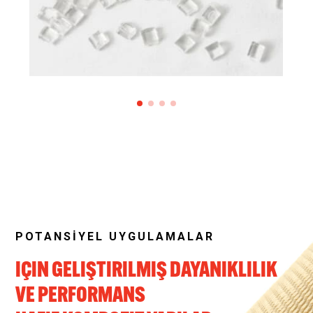
composite reinforcement that will be strong
and thermoformable.
POTANSİYEL UYGULAMALAR
IÇIN GELIŞTIRILMIŞ DAYANIKLILIK
VE PERFORMANS