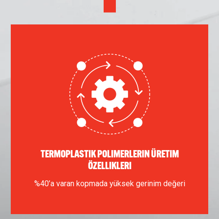
TERMOPLASTIK POLIMERLERIN ÜRETIM
ÖZELLIKLERI
%40’a varan kopmada yüksek gerinim değeri