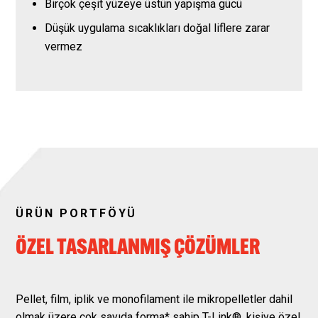
Birçok çeşit yüzeye üstün yapışma gücü
Düşük uygulama sıcaklıkları doğal liflere zarar
vermez
ÜRÜN PORTFÖYÜ
ÖZEL TASARLANMIŞ ÇÖZÜMLER
Pellet, film, iplik ve monofilament ile mikropelletler dahil
olmak üzere çok sayıda forma* sahip T-Link®, kişiye özel