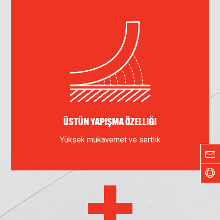
ÜSTÜN YAPIŞMA ÖZELLIĞI
Yüksek mukavemet ve sertlik
+