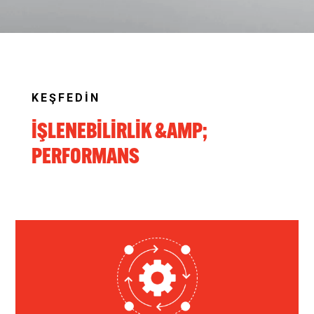
KEŞFEDİN
İŞLENEBİLİRLİK &AMP;
PERFORMANS